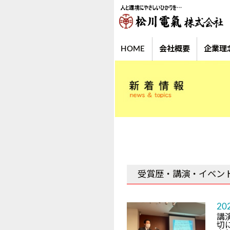
HOME
会社概要
企業理
受賞歴・講演・イベン
20
講
切