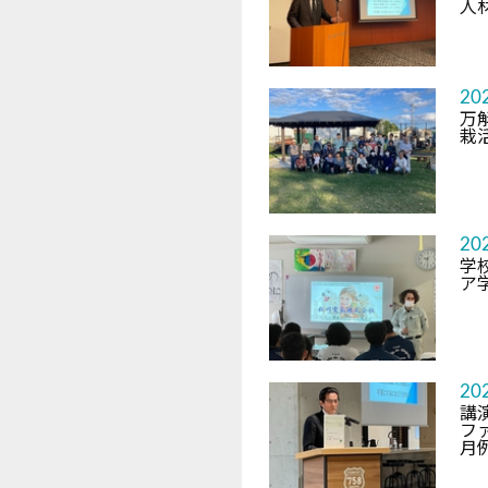
人
20
万
栽
20
学
ア
20
講
フ
月