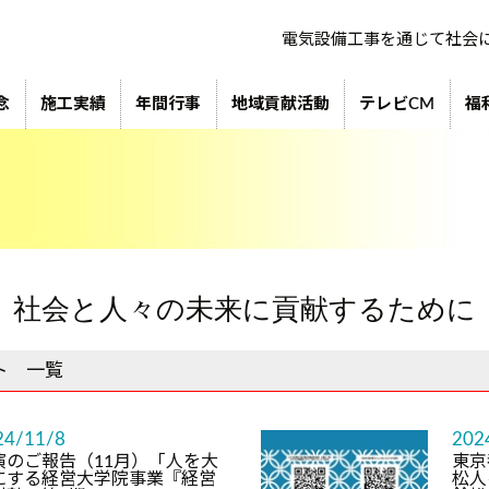
電気設備工事を通じて社会
念
施工実績
年間行事
地域貢献活動
テレビCM
福
社会と人々の未来に貢献するために
ト 一覧
24/11/8
202
演のご報告（11月）「人を大
東京
にする経営大学院事業『経営
松