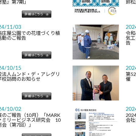
材塾』第7期」
鈴松
24/11/03
202
斛庄屋公園での花壇づくり植
令和
活動のご報告
気工
告
24/10/15
202
校法人ムンド・デ・アレグリ
第5
学校訪問のお知らせ
催
24/10/02
202
演のご報告（10月）「MARK
20
ァミリービジネス研究会 10
会社
例会（第7回）」