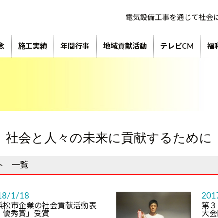
電気設備工事を通じて社会
念
施工実績
年間行事
地域貢献活動
テレビCM
福
社会と人々の未来に貢献するために
ト 一覧
18/1/18
201
浜松市企業の社会貢献活動表
第３
 優秀賞」受賞
大会