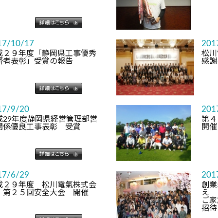
17/10/17
201
成２９年度「静岡県工事優秀
松川
督者表彰」受賞の報告
感謝
17/9/20
201
成29年度静岡県経営管理部営
第４
関係優良工事表彰 受賞
開催
17/6/29
201
成２９年度 松川電氣株式会
創業
 第２５回安全大会 開催
ご家
招待