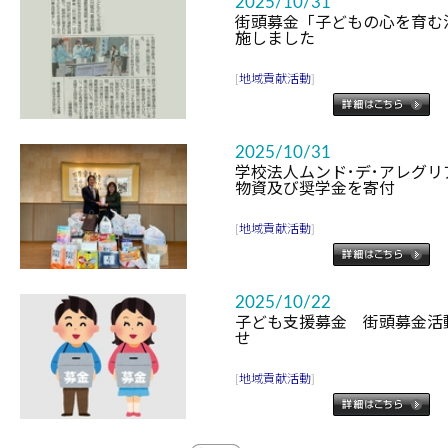
2025/10/31
街頭募金「子どもの心を育む
施しました
[
地域貢献活動
]
2025/10/31
学校法人ムンド･デ･アレグ
物資及び奨学金を寄付
[
地域貢献活動
]
2025/10/22
子ども支援募金 街頭募金活
せ
[
地域貢献活動
]