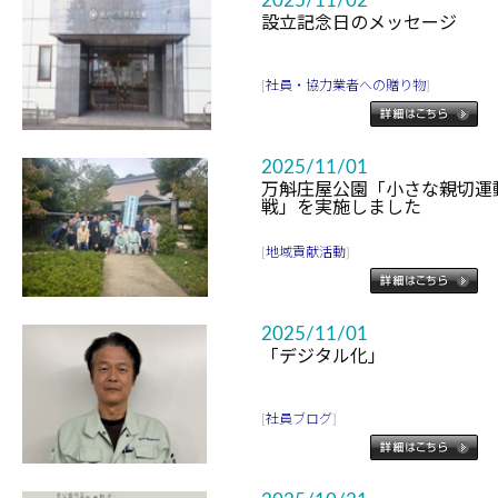
2025/11/02
設立記念日のメッセージ
[
社員・協力業者への贈り物
]
2025/11/01
万斛庄屋公園「小さな親切運
戦」を実施しました
[
地域貢献活動
]
2025/11/01
「デジタル化」
[
社員ブログ
]