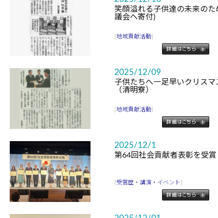
笑顔溢れる子供達の未来のた
議会へ寄付)
[
地域貢献活動
]
2025/12/09
子供たちへ一足早いクリスマ
（清明寮）
[
地域貢献活動
]
2025/12/1
第64回社会貢献者表彰を受
[
受賞歴・講演・イベント
]