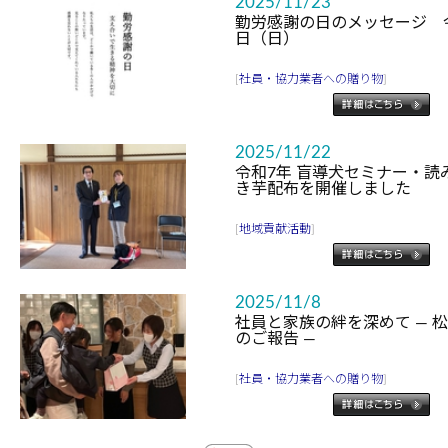
2025/11/23
勤労感謝の日のメッセージ 令
日（日）
[
社員・協力業者への贈り物
]
2025/11/22
令和7年 盲導犬セミナー・読
き芋配布を開催しました
[
地域貢献活動
]
2025/11/8
社員と家族の絆を深めて ― 
のご報告 ―
[
社員・協力業者への贈り物
]