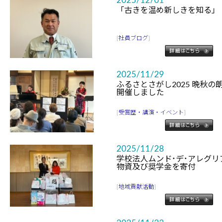
2025/12/01
「古きを温め新しきを知る」
[
社員ブログ
]
2025/11/29
ふるさとさがし2025 晩秋の
開催しました
[
受賞歴・講演・イベント
]
2025/11/28
学校法人ムンド･デ･アレグ
物資及び奨学金を寄付
[
地域貢献活動
]