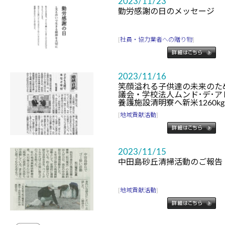
2023/11/23
勤労感謝の日のメッセージ
[
社員・協力業者への贈り物
]
2023/11/16
笑顔溢れる子供達の未来のた
議会・学校法人ムンド･デ･
養護施設清明寮へ新米1260kg
[
地域貢献活動
]
2023/11/15
中田島砂丘清掃活動のご報告
[
地域貢献活動
]