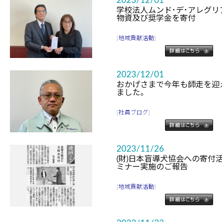
2023/12/01
学校法人ムンド･デ･アレグ
物資及び奨学金を寄付
[
地域貢献活動
]
2023/12/01
おかげさまで今年も師走を迎
ました。
[
社員ブログ
]
2023/11/26
(財)日本盲導犬協会への寄付
ミナー実施のご報告
[
地域貢献活動
]