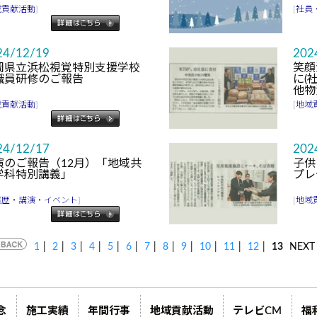
域貢献活動
]
[
社員
24/12/19
202
岡県立浜松視覚特別支援学校
笑顔
職員研修のご報告
に(
他物
域貢献活動
]
[
地域
24/12/17
202
演のご報告（12月）「地域共
子供
学科特別講義」
プレ
賞歴・講演・イベント
]
[
地域
1
|
2
|
3
|
4
|
5
|
6
|
7
|
8
|
9
|
10
|
11
|
12
|
13
NEXT 
念
施工実績
年間行事
地域貢献活動
テレビCM
福