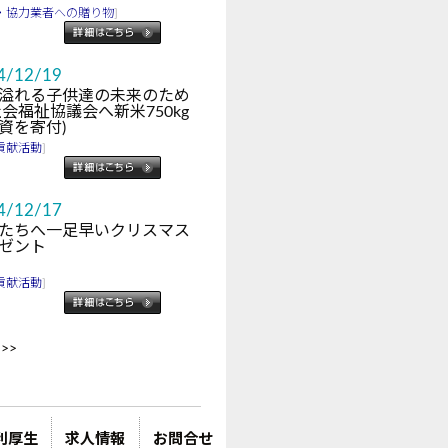
・協力業者への贈り物
]
4/12/19
溢れる子供達の未来のため
社会福祉協議会へ新米750kg
資を寄付)
貢献活動
]
4/12/17
たちへ一足早いクリスマス
ゼント
貢献活動
]
>>
利厚生
求人情報
お問合せ