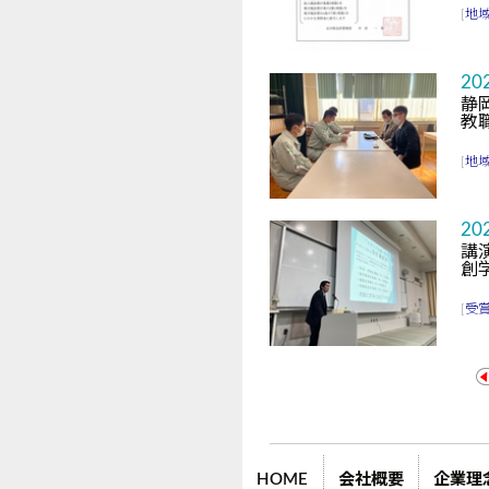
[
地
20
静
教
[
地
20
講
創
[
受
HOME
会社概要
企業理