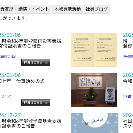
受賞歴・講演・イベント
地域貢献活動
社員ブログ
こができます。
25/01/06
202
川県令和6年能登豪雨災害義援
帰一
 寄付証明書のご報告
登録
域貢献活動
]
[
受賞
25/01/06
202
和七年 仕事始めの式
令和
員ブログ
]
[
社員
24/12/27
202
川県令和6年能登半島地震支援
社員
付証明書のご報告
スケ