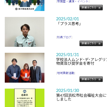
[
受賞歴・講演・イベント
]
2025/02/01
「プラス思考」
[
社員ブログ
]
2025/01/31
学校法人ムンド･デ･アレグ
物資及び奨学金を寄付
[
地域貢献活動
]
2025/01/30
第47回浜松市社会福祉大会
しました