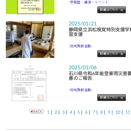
[
受賞歴・講演・イベント
]
2025/01/21
静岡県立浜松視覚特別支援学
習支援
[
地域貢献活動
]
2025/01/06
石川県令和6年能登豪雨災害義
書のご報告
[
地域貢献活動
]
1
|
2
|
3
|
4
|
5
|
6
|
7
|
8
|
9
|
10
|
11